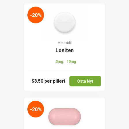
-20%
Minoxidil
Loniten
5mg
10mg
$3.50
per pilleri
Osta Nyt
-20%