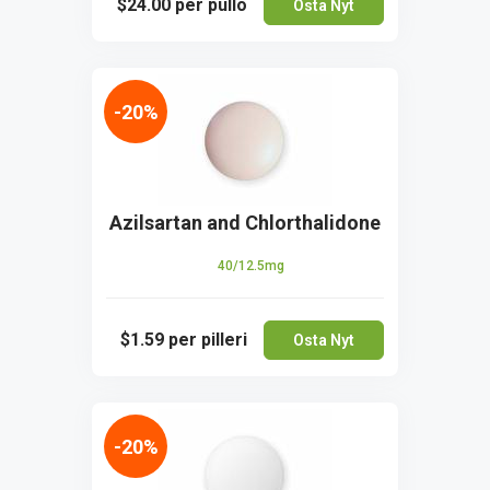
$24.00
per pullo
Osta Nyt
-20%
Azilsartan and Chlorthalidone
40/12.5mg
$1.59
per pilleri
Osta Nyt
-20%