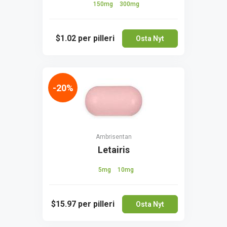
150mg
300mg
$1.02
per pilleri
Osta Nyt
-20%
Ambrisentan
Letairis
5mg
10mg
$15.97
per pilleri
Osta Nyt