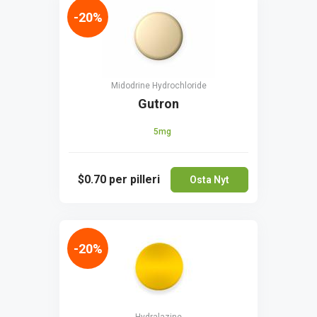
-20%
Midodrine Hydrochloride
Gutron
5mg
$0.70
per pilleri
Osta Nyt
-20%