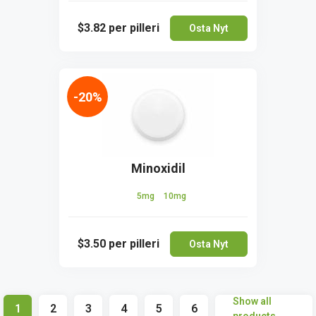
$3.82
per pilleri
Osta Nyt
-20%
Minoxidil
5mg
10mg
$3.50
per pilleri
Osta Nyt
Show all
1
2
3
4
5
6