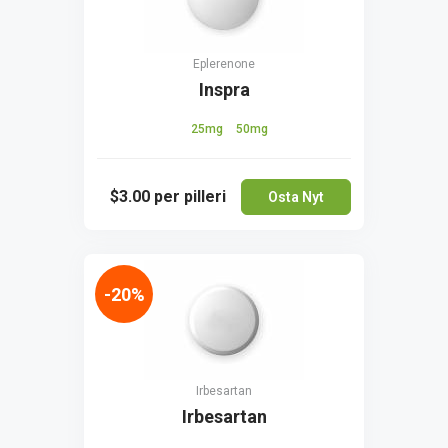
Eplerenone
Inspra
25mg
50mg
$3.00
per pilleri
Osta Nyt
-20%
Irbesartan
Irbesartan