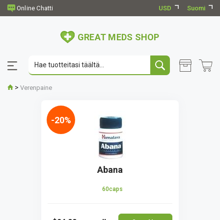
USD
Suomi
GREAT MEDS SHOP
>
Verenpaine
-20%
Abana
60caps