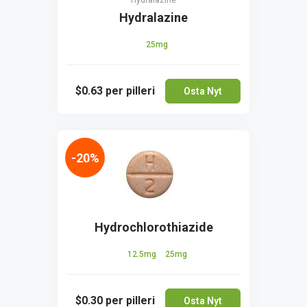
Hydralazine
Hydralazine
25mg
$0.63
per pilleri
Osta Nyt
-20%
Hydrochlorothiazide
12.5mg
25mg
$0.30
per pilleri
Osta Nyt