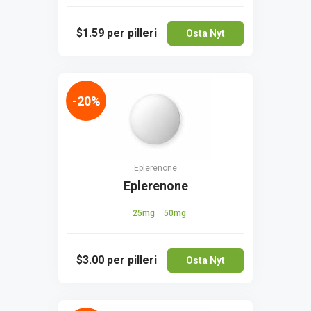
$1.59
per pilleri
Osta Nyt
-20%
Eplerenone
Eplerenone
25mg
50mg
$3.00
per pilleri
Osta Nyt