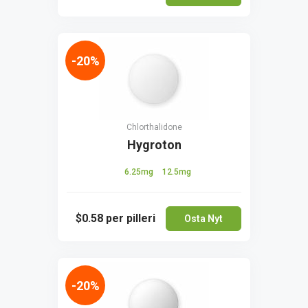
-20%
Chlorthalidone
Hygroton
6.25mg
12.5mg
$0.58
per pilleri
Osta Nyt
-20%