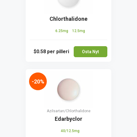
Chlorthalidone
6.25mg
12.5mg
$0.58
per pilleri
Osta Nyt
-20%
Azilsartan/Сhlorthalidone
Edarbyclor
40/12.5mg