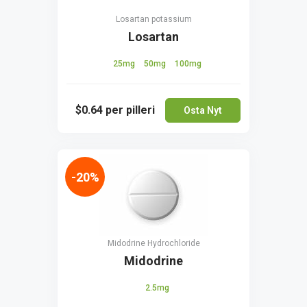
Losartan potassium
Losartan
25mg
50mg
100mg
$0.64
per pilleri
Osta Nyt
-20%
Midodrine Hydrochloride
Midodrine
2.5mg