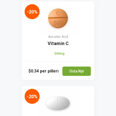
-20%
Ascorbic Acid
Vitamin C
500mg
$0.34
per pilleri
Osta Nyt
-20%