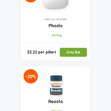
Calcium Acetate
Phoslo
667mg
$2.22
per pilleri
Osta Nyt
-20%
Reosto