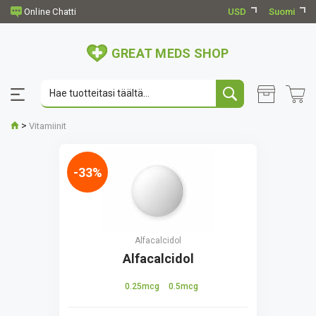
USD
Suomi
GREAT MEDS SHOP
>
Vitamiinit
-33%
Alfacalcidol
Alfacalcidol
0.25mcg
0.5mcg