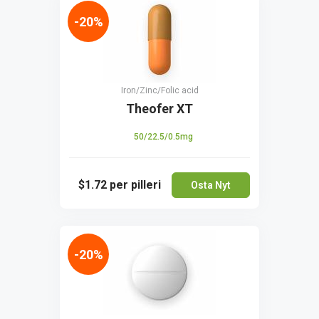
-20%
Iron/Zinc/Folic acid
Theofer XT
50/22.5/0.5mg
$1.72
per pilleri
Osta Nyt
-20%