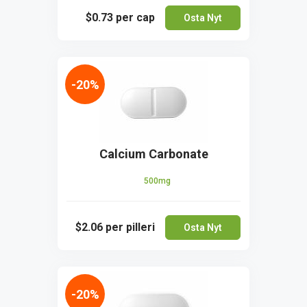
$0.73
per cap
Osta Nyt
-20%
Calcium Carbonate
500mg
$2.06
per pilleri
Osta Nyt
-20%