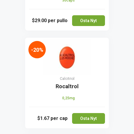
30caps
$29.00
per pullo
Osta Nyt
-20%
Calcitriol
Rocaltrol
0,25mg
$1.67
per cap
Osta Nyt