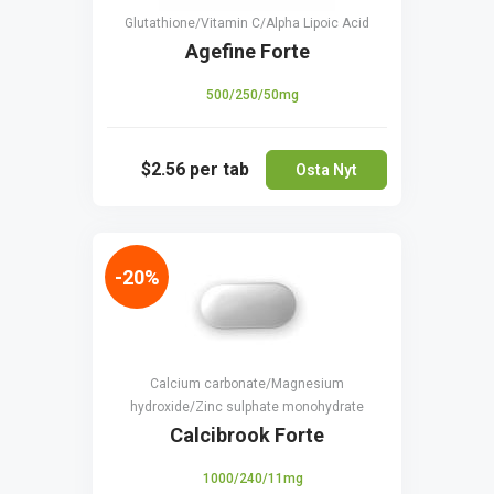
Glutathione/Vitamin C/Alpha Lipoic Acid
Agefine Forte
500/250/50mg
$2.56
per tab
Osta Nyt
-20%
Calcium carbonate/Magnesium
hydroxide/Zinc sulphate monohydrate
Calcibrook Forte
1000/240/11mg