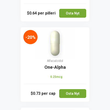
$0.64
per pilleri
Osta Nyt
-20%
Alfacalcidol
One-Alpha
0.25mcg
$0.73
per cap
Osta Nyt