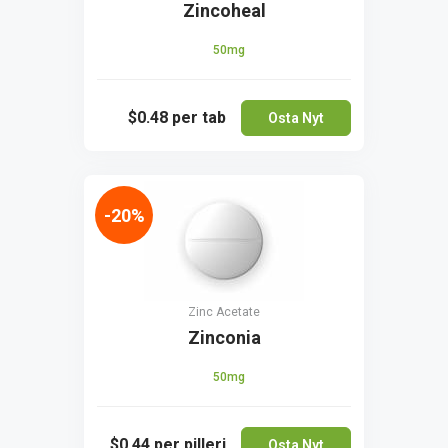
Zincoheal
50mg
$0.48
per tab
Osta Nyt
-20%
Zinc Acetate
Zinconia
50mg
$0.44
per pilleri
Osta Nyt